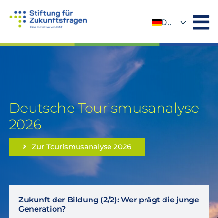
Zum
Inhalt
DE
springen
EN
Deutsche Tourismusanalyse
2026
Zur Tourismusanalyse 2026
Zukunft der Bildung (2/2): Wer prägt die junge
Generation?