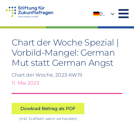
Zum
Inhalt
DE
springen
EN
Chart der Woche Spezial |
Vorbild-Mangel: German
Mut statt German Angst
Chart der Woche, 2023-KW19
11. Mai 2023
Dowload Beitrag als PDF
(inkl. Grafiken wenn vorhanden)