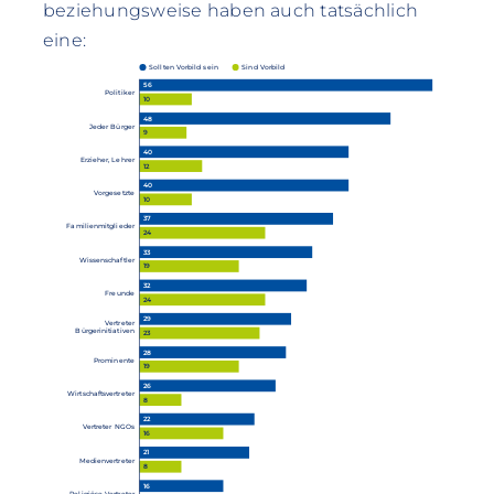
beziehungsweise haben auch tatsächlich
eine:
Sollten Vorbild sein
Sind Vorbild
56
Politiker
10
48
Jeder Bürger
9
40
Erzieher, Lehrer
12
40
Vorgesetzte
10
37
Familienmitglieder
24
33
Wissenschaftler
19
32
Freunde
24
29
Vertreter
Bürgerinitiativen
23
28
Prominente
19
26
Wirtschaftsvertreter
8
22
Vertreter NGOs
16
21
Medienvertreter
8
16
Religiöse Vertreter