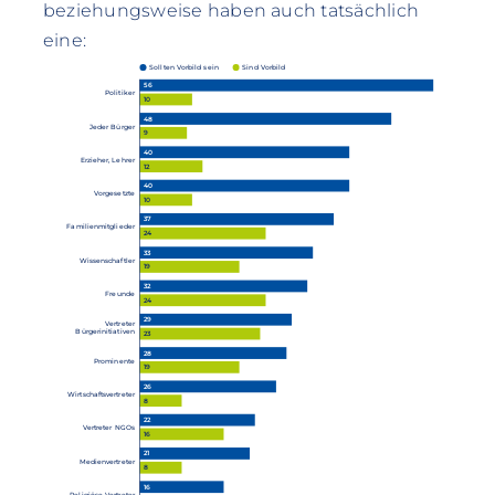
beziehungsweise haben auch tatsächlich
eine:
Sollten Vorbild sein
Sind Vorbild
56
Politiker
10
48
Jeder Bürger
9
40
Erzieher, Lehrer
12
40
Vorgesetzte
10
37
Familienmitglieder
24
33
Wissenschaftler
19
32
Freunde
24
29
Vertreter
Bürgerinitiativen
23
28
Prominente
19
26
Wirtschaftsvertreter
8
22
Vertreter NGOs
16
21
Medienvertreter
8
16
Religiöse Vertreter