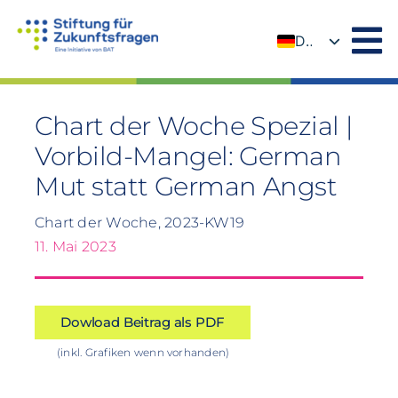
Zum
Inhalt
DE
springen
EN
Chart der Woche Spezial |
Vorbild-Mangel: German
Mut statt German Angst
Chart der Woche, 2023-KW19
11. Mai 2023
Dowload Beitrag als PDF
(inkl. Grafiken wenn vorhanden)