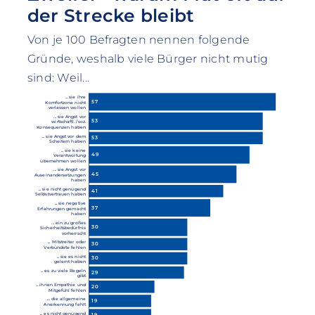
der Strecke bleibt
Von je 100 Befragten nennen folgende
Gründe, weshalb viele Bürger nicht mutig
sind: Weil...
... sie ihre
57
Komfortzone nicht
verlassen wollen
... sie Angst vor
53
wirtschaftl. /soz.
Konsequenzen haben
... sie Angst vor dem
53
Scheitern haben
... sie keine
49
Verantwortung
übernehmen wollen
... sie Angst vor
45
Auseinandersetzungen
haben
... sie nicht genügend
41
Selbstvertrauen haben
... sie negative
37
Erfahrungen gemacht
haben
... ein zu großes
30
Sicherheitsbedürfnis
vorherrscht
... Mitstreiter oder
30
Verbündete fehlen
... sie es nicht
30
gelernt haben
... es zu viele Regeln
29
gibt
... ihnen Empathie und
20
Mitgefühl fehlen
... die allgemeine
19
Anerkennung fehlt
... es nicht genügend
19