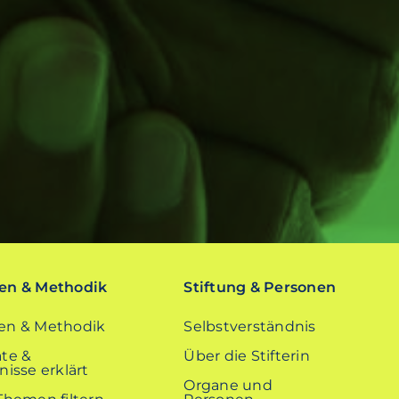
n & Methodik
Stiftung & Personen
n & Methodik
Selbstverständnis
te &
Über die Stifterin
isse erklärt
Organe und