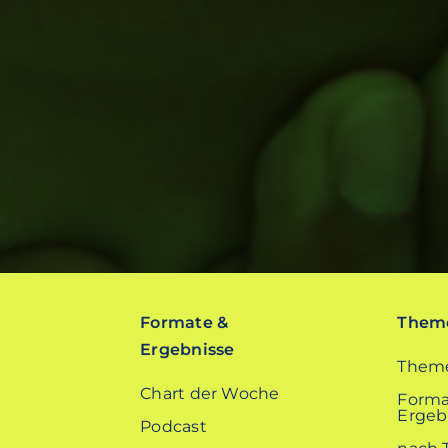
Formate &
Theme
Ergebnisse
Theme
Chart der Woche
Forma
Ergebn
Podcast