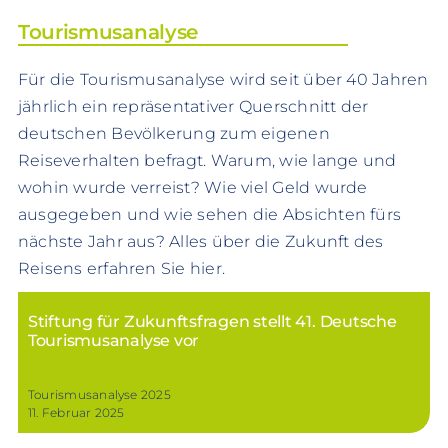
Tourismusanalyse
Für die Tourismusanalyse wird seit über 40 Jahren
jährlich ein repräsentativer Querschnitt der
deutschen Bevölkerung zum eigenen
Reiseverhalten befragt. Warum, wie lange und
wohin wurde verreist? Wie viel Geld wurde
ausgegeben und wie sehen die Absichten fürs
nächste Jahr aus? Alles über die Zukunft des
Reisens erfahren Sie hier.
Stiftung für Zukunftsfragen stellt 41. Deutsche
Tourismusanalyse vor
Tourismusanalyse 2025
11. Februar 2025