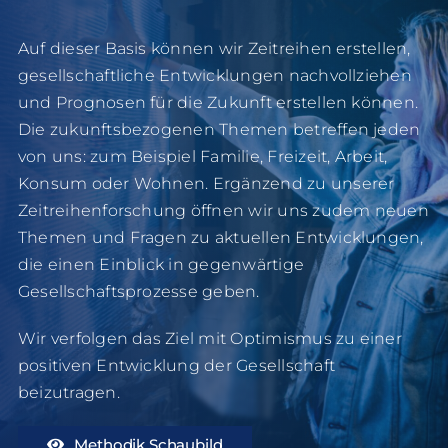
Auf dieser Basis können wir Zeitreihen erstellen,
gesellschaftliche Entwicklungen nachvollziehen
und Prognosen für die Zukunft erstellen können.
Die zukunftsbezogenen Themen betreffen jeden
von uns: zum Beispiel Familie, Freizeit, Arbeit,
Konsum oder Wohnen. Ergänzend zu unserer
Zeitreihenforschung öffnen wir uns zudem neuen
Themen und Fragen zu aktuellen Entwicklungen,
die einen Einblick in gegenwärtige
Gesellschaftsprozesse geben.
Wir verfolgen das Ziel mit Optimismus zu einer
positiven Entwicklung der Gesellschaft
beizutragen.
Methodik Schaubild