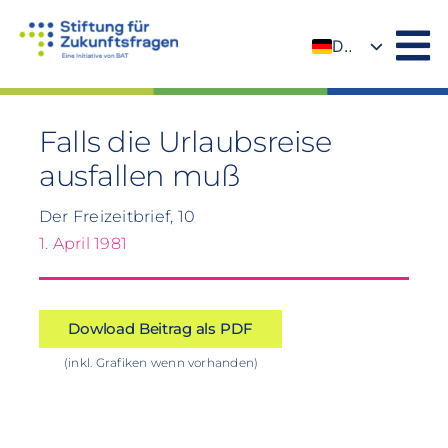
Zum
Inhalt
DE
springen
EN
Falls die Urlaubsreise
ausfallen muß
Der Freizeitbrief, 10
1. April 1981
Dowload Beitrag als PDF
(inkl. Grafiken wenn vorhanden)