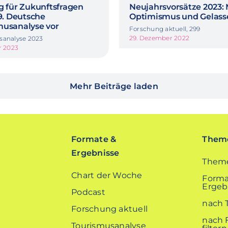
g für Zukunftsfragen
Neujahrsvorsätze 2023:
39. Deutsche
Optimismus und Gelass
musanalyse vor
Forschung aktuell, 299
29. Dezember 2022
sanalyse 2023
r 2023
Mehr Beiträge laden
Formate &
Theme
Ergebnisse
Theme
Chart der Woche
Forma
Ergebn
Podcast
nach 
Forschung aktuell
nach 
Tourismusanalyse