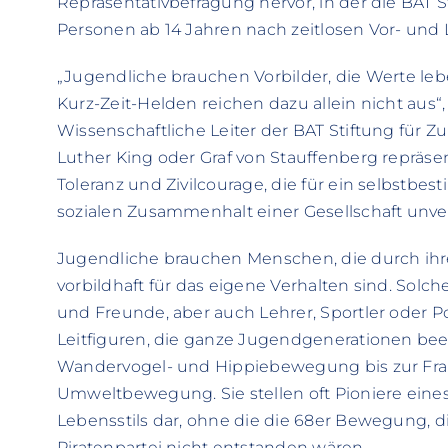
Repräsentativbefragung hervor, in der die BAT S
Personen ab 14 Jahren nach zeitlosen Vor- und L
„Jugendliche brauchen Vorbilder, die Werte le
Kurz-Zeit-Helden reichen dazu allein nicht aus“,
Wissenschaftliche Leiter der BAT Stiftung für Zu
Luther King oder Graf von Stauffenberg repräse
Toleranz und Zivilcourage, die für ein selbstb
sozialen Zusammenhalt einer Gesellschaft unver
Jugendliche brauchen Menschen, die durch ihr
vorbildhaft für das eigene Verhalten sind. Solc
und Freunde, aber auch Lehrer, Sportler oder P
Leitfiguren, die ganze Jugendgenerationen bee
Wandervogel- und Hippiebewegung bis zur Fra
Umweltbewegung. Sie stellen oft Pioniere ein
Lebensstils dar, ohne die die 68er Bewegung, di
Piratenpartei nicht entstanden wären.