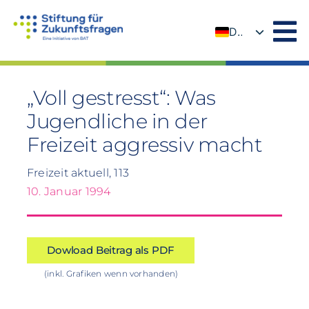
Zum
Inhalt
DE
springen
EN
„Voll gestresst“: Was
Jugendliche in der
Freizeit aggressiv macht
Freizeit aktuell, 113
10. Januar 1994
Dowload Beitrag als PDF
(inkl. Grafiken wenn vorhanden)