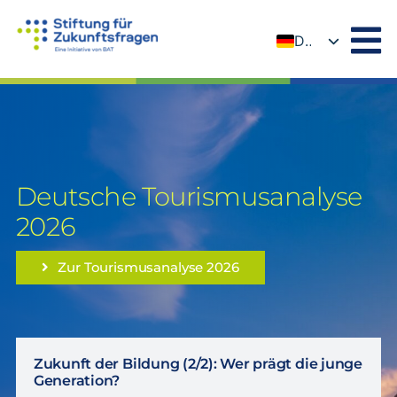
Zum
Inhalt
DE
springen
EN
Deutsche Tourismusanalyse
2026
Zur Tourismusanalyse 2026
Zukunft der Bildung (2/2): Wer prägt die junge
Generation?