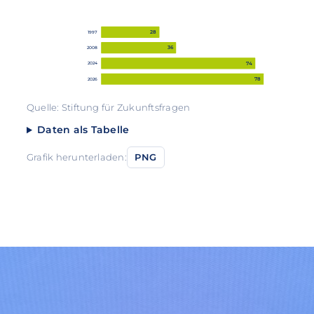
28
1997
36
2008
74
2024
78
2026
Quelle: Stiftung für Zukunftsfragen
Daten als Tabelle
Grafik herunterladen:
PNG