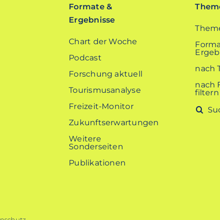
Formate &
Theme
Ergebnisse
Theme
Chart der Woche
Forma
Ergebn
Podcast
nach 
Forschung aktuell
nach 
Tourismusanalyse
filtern
Freizeit-Monitor
Suche
nach:
Zukunftserwartungen
Weitere
Sonderseiten
Publikationen
nschutz