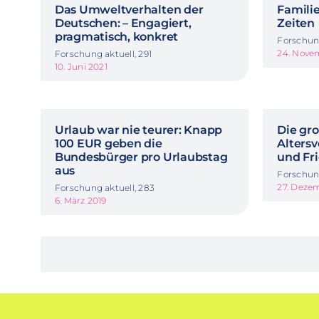
Das Umweltverhalten der
Famili
Deutschen: – Engagiert,
Zeiten
pragmatisch, konkret
Forschung
24. Nove
Forschung aktuell, 291
10. Juni 2021
Urlaub war nie teurer: Knapp
Die gr
100 EUR geben die
Alters
Bundesbürger pro Urlaubstag
und Fr
aus
Forschung
27. Deze
Forschung aktuell, 283
6. März 2019