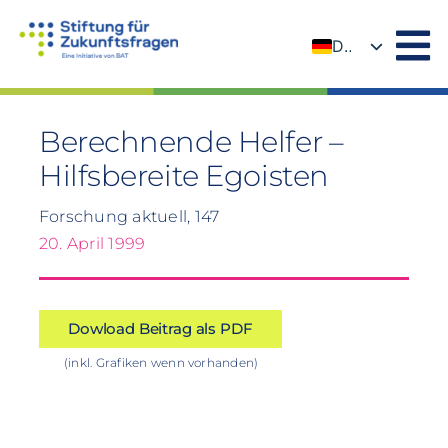
Zum
Inhalt
DE
springen
EN
Berechnende Helfer –
Hilfsbereite Egoisten
Forschung aktuell, 147
20. April 1999
Dowload Beitrag als PDF
(inkl. Grafiken wenn vorhanden)