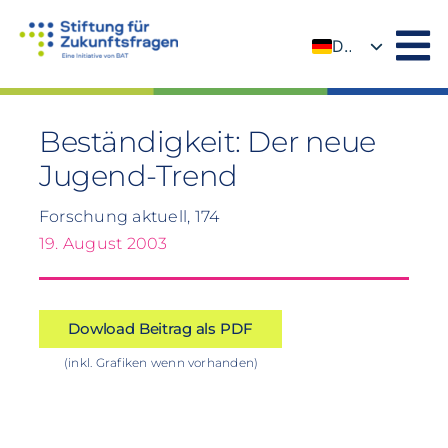
Zum
Inhalt
DE
springen
EN
Beständigkeit: Der neue
Jugend-Trend
Forschung aktuell, 174
19. August 2003
Dowload Beitrag als PDF
(inkl. Grafiken wenn vorhanden)