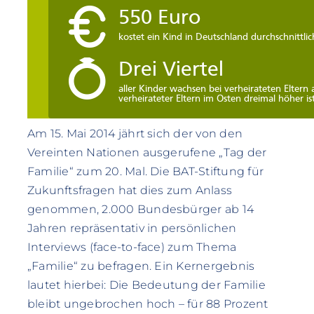
Am 15. Mai 2014 jährt sich der von den
Vereinten Nationen ausgerufene „Tag der
Familie“ zum 20. Mal. Die BAT-Stiftung für
Zukunftsfragen hat dies zum Anlass
genommen, 2.000 Bundesbürger ab 14
Jahren repräsentativ in persönlichen
Interviews (face-to-face) zum Thema
„Familie“ zu befragen. Ein Kernergebnis
lautet hierbei: Die Bedeutung der Familie
bleibt ungebrochen hoch – für 88 Prozent