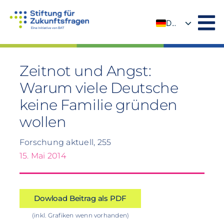
Zum
Inhalt
DE
springen
EN
Zeitnot und Angst:
Warum viele Deutsche
keine Familie gründen
wollen
Forschung aktuell, 255
15. Mai 2014
Dowload Beitrag als PDF
(inkl. Grafiken wenn vorhanden)