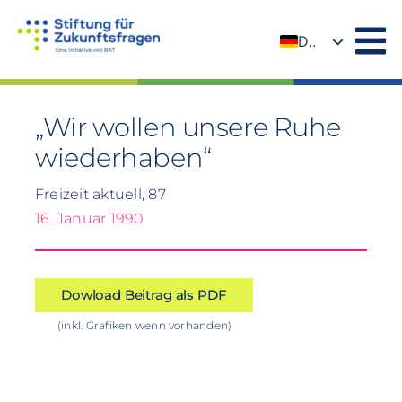
Zum
Inhalt
DE
springen
EN
„Wir wollen unsere Ruhe
wiederhaben“
Freizeit aktuell, 87
16. Januar 1990
Dowload Beitrag als PDF
(inkl. Grafiken wenn vorhanden)