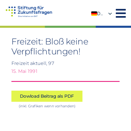
Zum
Inhalt
DE
springen
EN
Freizeit: Bloß keine
Verpflichtungen!
Freizeit aktuell, 97
15. Mai 1991
Dowload Beitrag als PDF
(inkl. Grafiken wenn vorhanden)