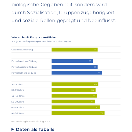
biologische Gegebenheit, sondern wird
durch Sozialisation, Gruppenzugehörigkeit
und soziale Rollen geprägt und beeinflusst.
Wer sich mit Europa identifiziert
Von je 100 Befragten sagen, sie fühlen sich als Europäer:
67
Gesamtbevölkerung
60
Formal geringe Bildung
67
Formal mittlere Bildung
73
Formal höhere Bildung
68
18-29 Jahre
64
30-39 Jahre
66
40-49 Jahre
63
50-59 Jahre
70
60-69 Jahre
77
Ab 70 Jahre
www.stiftungfuerzukunftsfragen.de
Daten als Tabelle