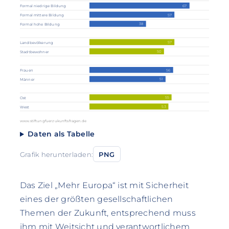
67
Formal niedrige Bildung
57
Formal mittere Bildung
38
Formal hohe Bildung
57
Landbevölkerung
50
Stadtbewohner
56
Frauen
51
Männer
55
Ost
53
West
www.stiftungfuerzukunftsfragen.de
Daten als Tabelle
Grafik herunterladen:
PNG
Das Ziel „Mehr Europa“ ist mit Sicherheit
eines der größten gesellschaftlichen
Themen der Zukunft, entsprechend muss
ihm mit Weitsicht und verantwortlichem