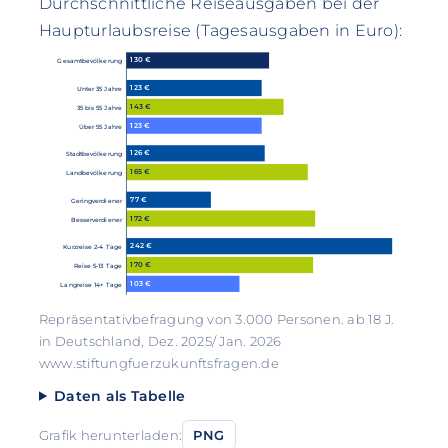
Durchschnittliche Reiseausgaben bei der
Haupturlaubsreise (Tagesausgaben in Euro):
130 €
Gesamtbevölkerung
123 €
Unter 35 Jahre
143 €
35 bis 55 Jahre
123 €
Über 55 Jahre
126 €
Stadtbevölkerung
165 €
Landbevölkerung
77 €
Geringverdiener
172 €
Besserverdiener
242 €
Kurzreise 2-4 Tage
170 €
Reise 5-13 Tage
103 €
Langreise 14+ Tage
Repräsentativbefragung von 3.000 Personen. ab 18 J.
in Deutschland, Dez. 2025/ Jan. 2026
www.stiftungfuerzukunftsfragen.de
Daten als Tabelle
Grafik herunterladen:
PNG