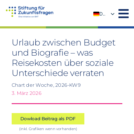
Zum
Inhalt
DE
springen
EN
Urlaub zwischen Budget
und Biografie – was
Reisekosten über soziale
Unterschiede verraten
Chart der Woche, 2026-KW9
3. März 2026
Dowload Beitrag als PDF
(inkl. Grafiken wenn vorhanden)