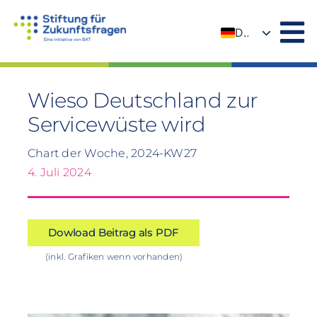
Zum
Inhalt
DE
springen
EN
Wieso Deutschland zur
Servicewüste wird
Chart der Woche, 2024-KW27
4. Juli 2024
Dowload Beitrag als PDF
(inkl. Grafiken wenn vorhanden)