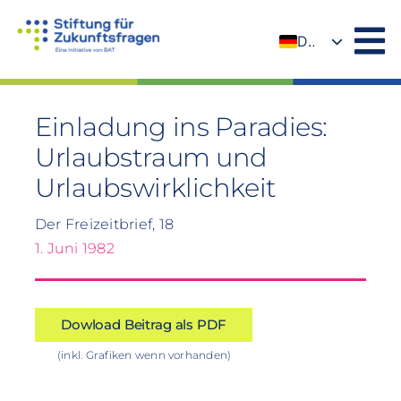
Zum
Inhalt
DE
springen
EN
Einladung ins Paradies:
Urlaubstraum und
Urlaubswirklichkeit
Der Freizeitbrief, 18
1. Juni 1982
Dowload Beitrag als PDF
(inkl. Grafiken wenn vorhanden)