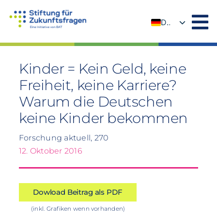
Zum
Inhalt
DE
springen
EN
Kinder = Kein Geld, keine
Freiheit, keine Karriere?
Warum die Deutschen
keine Kinder bekommen
Forschung aktuell, 270
12. Oktober 2016
Dowload Beitrag als PDF
(inkl. Grafiken wenn vorhanden)