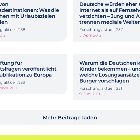
von
Deutsche würden eher 
sdestinationen: Was die
Internet als auf Fernse
hen mit Urlaubszielen
verzichten – Jung und A
den
trennen mediale Welte
 aktuell, 238
Forschung aktuell, 237
2012
5. April 2012
ftung für
Warum die Deutschen k
sfragen veröffentlicht
Kinder bekommen – un
ublikation zu Europa
welche Lösungsansätze
Bürger vorschlagen
 aktuell, 233
mber 2011
Forschung aktuell, 231
9. Juni 2011
Mehr Beiträge laden