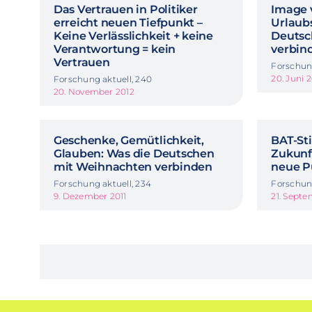
Das Vertrauen in Politiker
Image 
erreicht neuen Tiefpunkt –
Urlaub
Keine Verlässlichkeit + keine
Deutsc
Verantwortung = kein
verbin
Vertrauen
Forschung
20. Juni 
Forschung aktuell, 240
20. November 2012
Geschenke, Gemütlichkeit,
BAT-Sti
Glauben: Was die Deutschen
Zukunft
mit Weihnachten verbinden
neue P
Forschung aktuell, 234
Forschung
9. Dezember 2011
21. Septe