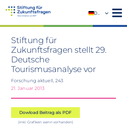
Zum
Inhalt
DE
springen
EN
Stiftung für
Zukunftsfragen stellt 29.
Deutsche
Tourismusanalyse vor
Forschung aktuell, 243
21. Januar 2013
Dowload Beitrag als PDF
(inkl. Grafiken wenn vorhanden)