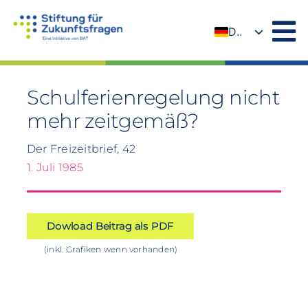
Zum
Inhalt
DE
springen
EN
Schulferienregelung nicht
mehr zeitgemäß?
Der Freizeitbrief, 42
1. Juli 1985
Dowload Beitrag als PDF
(inkl. Grafiken wenn vorhanden)