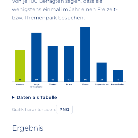
Von je 100 Befragten sagen, dass sie
wenigstens einmal im Jahr einen Freizeit-
bzw. Themenpark besuchen:
38
59
43
43
66
23
14
Gesamt
Junge
Singles
Paare
Eltern
Jungsenioren
Ruheständler
Erwachsene
Daten als Tabelle
Grafik herunterladen:
PNG
Ergebnis