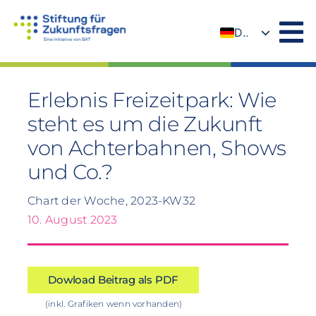
Zum
Inhalt
DE
springen
EN
Erlebnis Freizeitpark: Wie
steht es um die Zukunft
von Achterbahnen, Shows
und Co.?
Chart der Woche, 2023-KW32
10. August 2023
Dowload Beitrag als PDF
(inkl. Grafiken wenn vorhanden)