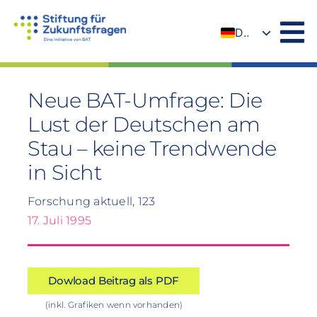
Zum
Inhalt
DE
springen
EN
Neue BAT-Umfrage: Die
Lust der Deutschen am
Stau – keine Trendwende
in Sicht
Forschung aktuell, 123
17. Juli 1995
Dowload Beitrag als PDF
(inkl. Grafiken wenn vorhanden)