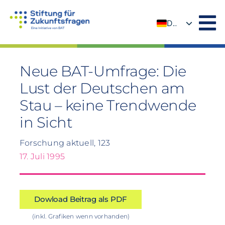
Zum
Inhalt
DE
springen
EN
Neue BAT-Umfrage: Die
Lust der Deutschen am
Stau – keine Trendwende
in Sicht
Forschung aktuell, 123
17. Juli 1995
Dowload Beitrag als PDF
(inkl. Grafiken wenn vorhanden)