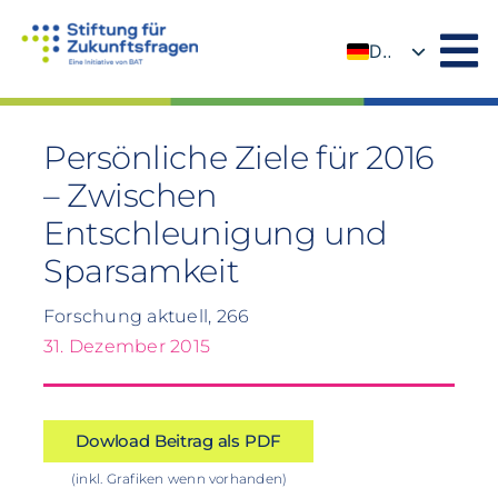
Zum
Inhalt
DE
springen
EN
Persönliche Ziele für 2016
– Zwischen
Entschleunigung und
Sparsamkeit
Forschung aktuell, 266
31. Dezember 2015
Dowload Beitrag als PDF
(inkl. Grafiken wenn vorhanden)