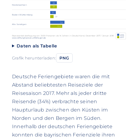
3,6
Niedersachsen
3,6
3,1
Baden-Württemberg
1,9
7,6
Alle Sonstigen
6,4
2016
Repräsentativbefragung von 3.000 Personen ab 14 Jahren in Deutschland, Dezember 2017 / Januar 2018
2017
www.stiftungfuerzukunftsfragen.de
Daten als Tabelle
Grafik herunterladen:
PNG
Deutsche Feriengebiete waren die mit
Abstand beliebtesten Reiseziele der
Reisesaison 2017. Mehr als jeder dritte
Reisende (34%) verbrachte seinen
Haupturlaub zwischen den Küsten im
Norden und den Bergen im Süden.
Innerhalb der deutschen Feriengebiete
konnten die bayrischen Ferienziele ihren