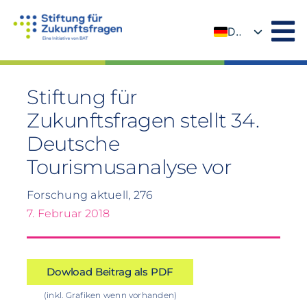
Zum
Inhalt
DE
springen
EN
Stiftung für
Zukunftsfragen stellt 34.
Deutsche
Tourismusanalyse vor
Forschung aktuell, 276
7. Februar 2018
Dowload Beitrag als PDF
(inkl. Grafiken wenn vorhanden)