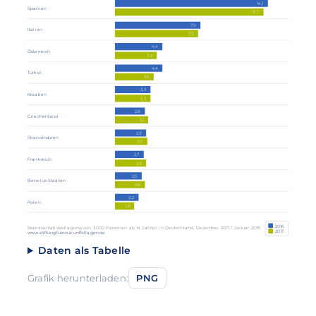
14,1
Spanien
13,7
7,9
Italien
7,7
4,4
Österreich
3,9
4,4
Türkei
3,6
3,3
Kroatien
3,3
2,8
Griechenland
3,1
2,9
Skandinavien
3,0
2,7
Frankreich
2,9
2,5
Benelux-Staaten
2,8
2,2
Polen
1,8
2016
Repräsentativbefragung von 3.000 Personen ab 14 Jahren in Deutschland, Dezember 2017 / Januar 2018
2017
www.stiftungfuerzukunftsfragen.de
Daten als Tabelle
Grafik herunterladen:
PNG