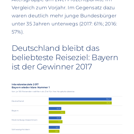
Vergleich zum Vorjahr. Im Gegensatz dazu
waren deutlich mehr junge Bundesbürger
unter 35 Jahren unterwegs (2017: 61%; 2016:
57%).
Deutschland bleibt das
beliebteste Reiseziel: Bayern
ist der Gewinner 2017
Inlandsreiseziele 2017
Bayern wieder klare Nummer 1
Von je 100 Reisenden wählten als Ziel für ihre Haupturlaubsreise:
34,2
Deutschland
34,3
6,9
Bayern
9,0
6,9
Mecklenburg-Vorpommern
7,5
6,1
Schleswig-Holstein
5,9