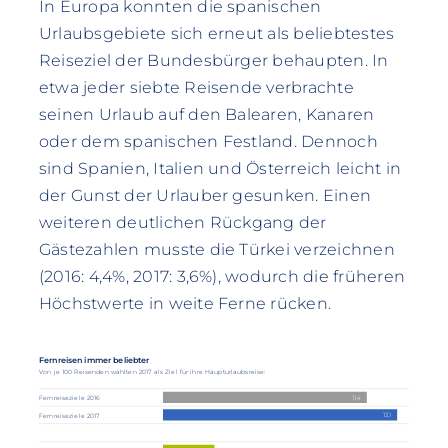
In Europa konnten die spanischen
Urlaubsgebiete sich erneut als beliebtestes
Reiseziel der Bundesbürger behaupten. In
etwa jeder siebte Reisende verbrachte
seinen Urlaub auf den Balearen, Kanaren
oder dem spanischen Festland. Dennoch
sind Spanien, Italien und Österreich leicht in
der Gunst der Urlauber gesunken. Einen
weiteren deutlichen Rückgang der
Gästezahlen musste die Türkei verzeichnen
(2016: 4,4%, 2017: 3,6%), wodurch die früheren
Höchstwerte in weite Ferne rücken.
Fernreisen immer beliebter
Von je 100 Reisenden wählten 2017 als Ziel für ihre Haupturlaubsreise:
11,4
Fernreiseziele 2016
13,1
Fernreiseziele 2017