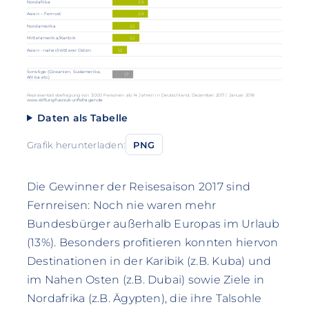
2,9
Nordafrika
2,9
Asien – Fernost
2,2
Nordamerika
2,2
Mittelamerika/Karibik
1,2
Asien - naher/mittlerer Osten
Sonstige (Ozeanien, Südamerika,
1,7
Afrika etc.)
Repräsentativbefragung von 3.000 Personen ab 14 Jahren in Deutschland, Dezember 2017 / Januar 2018
www.stiftungfuerzukunftsfragen.de
Daten als Tabelle
Grafik herunterladen:
PNG
Die Gewinner der Reisesaison 2017 sind
Fernreisen: Noch nie waren mehr
Bundesbürger außerhalb Europas im Urlaub
(13%). Besonders profitieren konnten hiervon
Destinationen in der Karibik (z.B. Kuba) und
im Nahen Osten (z.B. Dubai) sowie Ziele in
Nordafrika (z.B. Ägypten), die ihre Talsohle