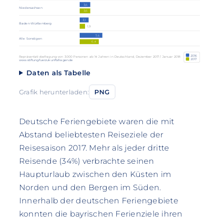
3,6
Niedersachsen
3,6
3,1
Baden-Württemberg
1,9
7,6
Alle Sonstigen
6,4
2016
Repräsentativbefragung von 3.000 Personen ab 14 Jahren in Deutschland, Dezember 2017 / Januar 2018
2017
www.stiftungfuerzukunftsfragen.de
Daten als Tabelle
Grafik herunterladen:
PNG
Deutsche Feriengebiete waren die mit
Abstand beliebtesten Reiseziele der
Reisesaison 2017. Mehr als jeder dritte
Reisende (34%) verbrachte seinen
Haupturlaub zwischen den Küsten im
Norden und den Bergen im Süden.
Innerhalb der deutschen Feriengebiete
konnten die bayrischen Ferienziele ihren