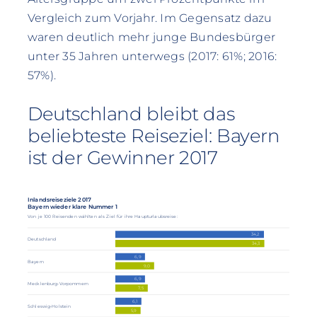
Vergleich zum Vorjahr. Im Gegensatz dazu
waren deutlich mehr junge Bundesbürger
unter 35 Jahren unterwegs (2017: 61%; 2016:
57%).
Deutschland bleibt das
beliebteste Reiseziel: Bayern
ist der Gewinner 2017
Inlandsreiseziele 2017
Bayern wieder klare Nummer 1
Von je 100 Reisenden wählten als Ziel für ihre Haupturlaubsreise:
34,2
Deutschland
34,3
6,9
Bayern
9,0
6,9
Mecklenburg-Vorpommern
7,5
6,1
Schleswig-Holstein
5,9