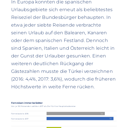
In Europa konnten die spanischen
Urlaubsgebiete sich erneut als beliebtestes
Reiseziel der Bundesbürger behaupten. In
etwa jeder siebte Reisende verbrachte
seinen Urlaub auf den Balearen, Kanaren
oder dem spanischen Festland. Dennoch
sind Spanien, Italien und Österreich leicht in
der Gunst der Urlauber gesunken. Einen
weiteren deutlichen Rückgang der
Gästezahlen musste die Türkei verzeichnen
(2016: 4,4%, 2017: 3,6%), wodurch die früheren
Höchstwerte in weite Ferne rücken.
Fernreisen immer beliebter
Von je 100 Reisenden wählten 2017 als Ziel für ihre Haupturlaubsreise:
11,4
Fernreiseziele 2016
13,1
Fernreiseziele 2017