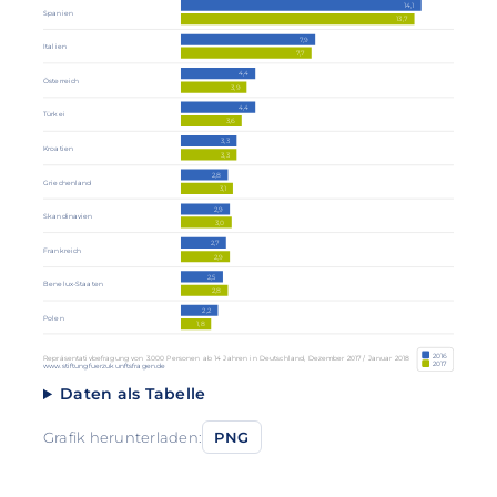
14,1
Spanien
13,7
7,9
Italien
7,7
4,4
Österreich
3,9
4,4
Türkei
3,6
3,3
Kroatien
3,3
2,8
Griechenland
3,1
2,9
Skandinavien
3,0
2,7
Frankreich
2,9
2,5
Benelux-Staaten
2,8
2,2
Polen
1,8
2016
Repräsentativbefragung von 3.000 Personen ab 14 Jahren in Deutschland, Dezember 2017 / Januar 2018
2017
www.stiftungfuerzukunftsfragen.de
Daten als Tabelle
Grafik herunterladen:
PNG