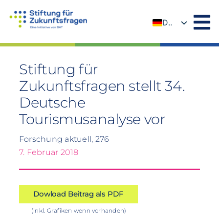
Zum
Inhalt
DE
springen
EN
Stiftung für
Zukunftsfragen stellt 34.
Deutsche
Tourismusanalyse vor
Forschung aktuell, 276
7. Februar 2018
Dowload Beitrag als PDF
(inkl. Grafiken wenn vorhanden)