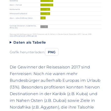
2,9
Nordafrika
2,9
Asien – Fernost
2,2
Nordamerika
2,2
Mittelamerika/Karibik
1,2
Asien - naher/mittlerer Osten
Sonstige (Ozeanien, Südamerika,
1,7
Afrika etc.)
Repräsentativbefragung von 3.000 Personen ab 14 Jahren in Deutschland, Dezember 2017 / Januar 2018
www.stiftungfuerzukunftsfragen.de
Daten als Tabelle
Grafik herunterladen:
PNG
Die Gewinner der Reisesaison 2017 sind
Fernreisen: Noch nie waren mehr
Bundesbürger außerhalb Europas im Urlaub
(13%). Besonders profitieren konnten hiervon
Destinationen in der Karibik (z.B. Kuba) und
im Nahen Osten (z.B. Dubai) sowie Ziele in
Nordafrika (z.B. Ägypten), die ihre Talsohle