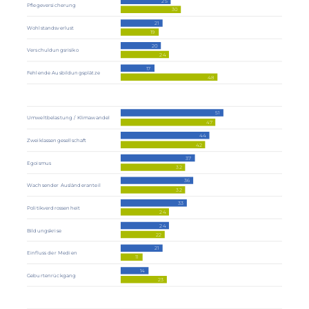
25
Pflegeversicherung
30
21
Wohlstandsverlust
19
20
Verschuldungsrisiko
24
17
Fehlende Ausbildungsplätze
48
51
Umweltbelastung / Klimawandel
47
44
Zweiklassengesellschaft
42
37
Egoismus
32
36
Wachsender Ausländeranteil
32
33
Politikverdrossenheit
24
24
Bildungskrise
22
21
Einfluss der Medien
11
14
Geburtenrückgang
23