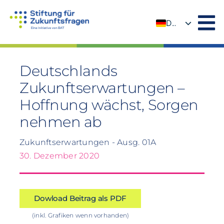
Zum
Inhalt
DE
springen
EN
Deutschlands
Zukunftserwartungen –
Hoffnung wächst, Sorgen
nehmen ab
Zukunftserwartungen - Ausg. 01A
30. Dezember 2020
Dowload Beitrag als PDF
(inkl. Grafiken wenn vorhanden)