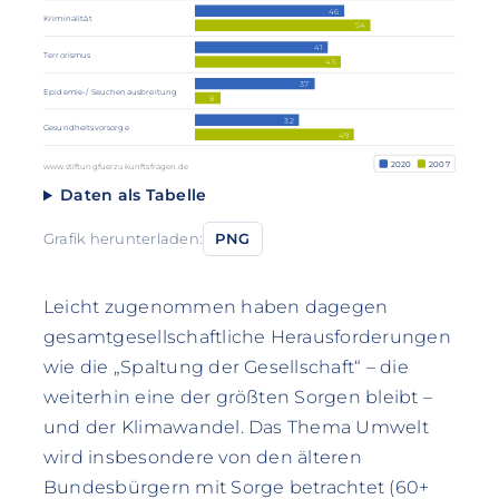
46
Kriminalität
54
41
Terrorismus
45
37
Epidemie-/ Seuchenausbreitung
8
32
Gesundheitsvorsorge
49
2020
2007
www.stiftungfuerzukunftsfragen.de
Daten als Tabelle
Grafik herunterladen:
PNG
Leicht zugenommen haben dagegen
gesamtgesellschaftliche Herausforderungen
wie die „Spaltung der Gesellschaft“ – die
weiterhin eine der größten Sorgen bleibt –
und der Klimawandel. Das Thema Umwelt
wird insbesondere von den älteren
Bundesbürgern mit Sorge betrachtet (60+