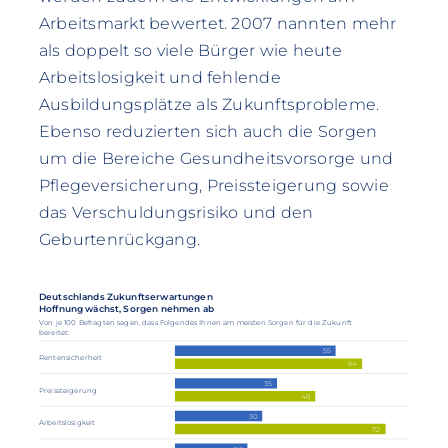
Arbeitsmarkt bewertet. 2007 nannten mehr
als doppelt so viele Bürger wie heute
Arbeitslosigkeit und fehlende
Ausbildungsplätze als Zukunftsprobleme.
Ebenso reduzierten sich auch die Sorgen
um die Bereiche Gesundheitsvorsorge und
Pflegeversicherung, Preissteigerung sowie
das Verschuldungsrisiko und den
Geburtenrückgang.
Deutschlands Zukunftserwartungen
Hoffnung wächst, Sorgen nehmen ab
Von je 100 Befragten sagen, dass Folgendes Ihnen am meisten Sorgen für die Zukunft
bereitet:
55
Rentensicherheit
64
35
Preissteigerung
48
30
Arbeitslosigkeit
72