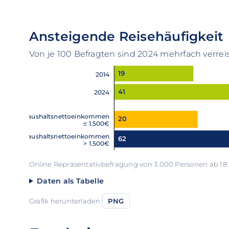
Ansteigende Reisehäufigkeit
Von je 100 Befragten sind 2024 mehrfach verreis
19
2014
41
2024
Haushaltsnettoeinkommen
20
≤ 1.500€
Haushaltsnettoeinkommen
62
> 1.500€
Online Repräsentativbefragung von 3.000 Personen ab 18 
Daten als Tabelle
Grafik herunterladen:
PNG