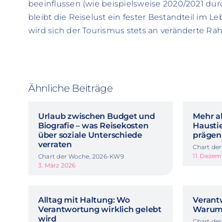
beeinflussen (wie beispielsweise 2020/2021 d
bleibt die Reiselust ein fester Bestandteil im
wird sich der Tourismus stets an veränderte
Ähnliche Beiträge
Urlaub zwischen Budget und
Mehr al
Biografie – was Reisekosten
Haustie
über soziale Unterschiede
prägen
verraten
Chart de
11. Deze
Chart der Woche, 2026-KW9
3. März 2026
Alltag mit Haltung: Wo
Verant
Verantwortung wirklich gelebt
Warum 
wird
Chart de