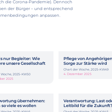
urch die Corona-Pandemie). Dennoch
 Leben der Bürger – und entsprechend
 Rahmenbedingungen anpassen.
s nur Begleiter: Wie
Pflege von Angehörige
re unsere Gesellschaft
Sorge zur Stärke wird
Chart der Woche, 2025-KW49
4. Dezember 2025
r Woche, 2025-KW50
mber 2025
wortung übernehmen:
Verantwortung: Last od
so viele es wollen
Leitbild für die Zukunft
r Woche, 2025-KW46
Chart der Woche, 2025-KW45