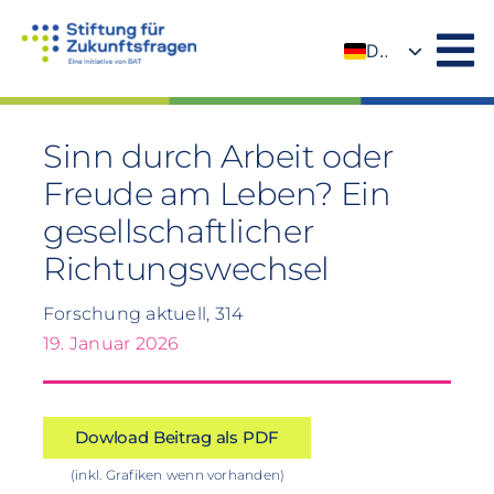
Zum
Inhalt
DE
springen
EN
Sinn durch Arbeit oder
Freude am Leben? Ein
gesellschaftlicher
Richtungswechsel
Forschung aktuell, 314
19. Januar 2026
Dowload Beitrag als PDF
(inkl. Grafiken wenn vorhanden)