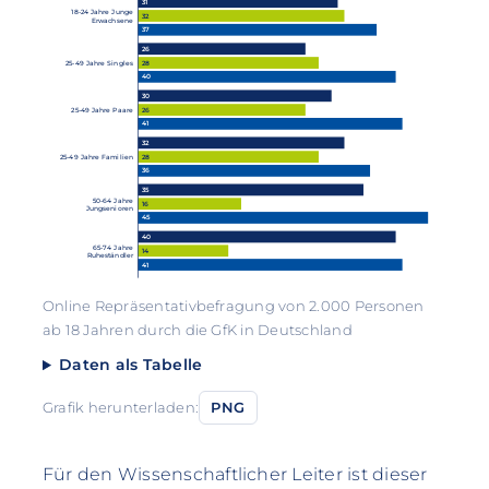
31
18-24 Jahre Junge
32
Erwachsene
37
26
28
25-49 Jahre Singles
40
30
26
25-49 Jahre Paare
41
32
28
25-49 Jahre Familien
36
35
50-64 Jahre
16
Jungsenioren
45
40
65-74 Jahre
14
Ruheständler
41
Online Repräsentativbefragung von 2.000 Personen
ab 18 Jahren durch die GfK in Deutschland
Daten als Tabelle
Grafik herunterladen:
PNG
Für den Wissenschaftlicher Leiter ist dieser