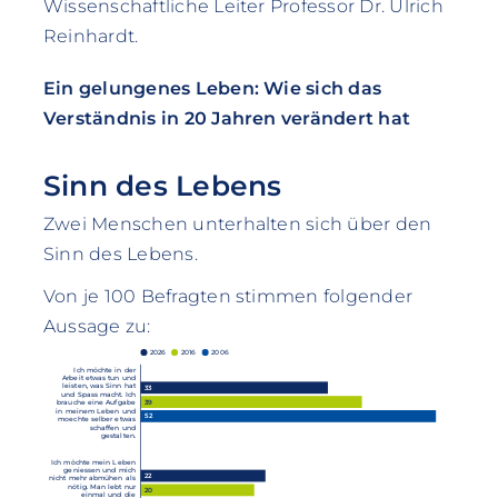
Wissenschaftliche Leiter Professor Dr. Ulrich
Reinhardt.
Ein gelungenes Leben: Wie sich das
Verständnis in 20 Jahren verändert hat
Sinn des Lebens
Zwei Menschen unterhalten sich über den
Sinn des Lebens.
Von je 100 Befragten stimmen folgender
Aussage zu:
2026
2016
2006
Ich möchte in der
Arbeit etwas tun und
leisten, was Sinn hat
33
und Spass macht. Ich
39
brauche eine Aufgabe
in meinem Leben und
52
moechte selber etwas
schaffen und
gestalten.
Ich möchte mein Leben
geniessen und mich
22
nicht mehr abmühen als
nötig. Man lebt nur
20
einmal und die