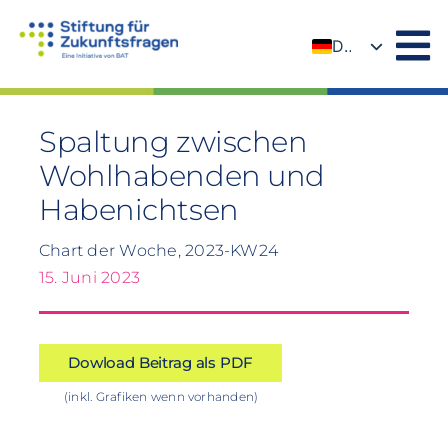
Zum
Inhalt
DE
springen
EN
Spaltung zwischen
Wohlhabenden und
Habenichtsen
Chart der Woche, 2023-KW24
15. Juni 2023
Dowload Beitrag als PDF
(inkl. Grafiken wenn vorhanden)