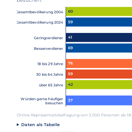
besuchen:
60
Gesamtbevölkerung 2004
59
Gesamtbevölkerung 2024
41
Geringverdiener
69
Besserverdiener
76
18 bis 29 Jahre
59
30 bis 64 Jahre
42
über 65 Jahre
Würden gerne häufiger
37
besuchen
Online Repräsentativbefragung von 3.000 Personen ab 18 
Daten als Tabelle