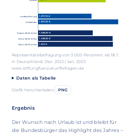
Gesamt
1.071,70 €
Landbevölkerung
1.607,50 €
Großstädter
1.096,80 €
Singles (25-49 Jahre)
1.496,50 €
Paare (25-49 Jahre)
1.502 €
Eltern (25-49 Jahre)
Repräsentativbefragung von 3.000 Personen. ab 18 J.
in Deutschland, Dez. 2022 / Jan. 2023
www.stiftungfuerzukunftsfragen.de
Daten als Tabelle
Grafik herunterladen:
PNG
Ergebnis
Der Wunsch nach Urlaub ist und bleibt für
die Bundesbürger das Highlight des Jahres –