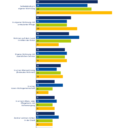
30
25
Selbstständig in
eigener Wohnung
27
37
17
15
In eigener Wohnung mit
ambulanter Pflege
15
20
16
21
Wohnen auf dem Land
inmitten der Natur
17
11
14
15
Eigene Wohnung mit
zusätzlichen Service
14
15
12
10
In einer Altenwohnung
(Betreutes Wohnen)
12
13
9
13
In einer
Senioren-Wohngemeinschaft
8
6
9
In einem Alters- oder
10
Pflegeheim mit
8
Vollversorgung
9
9
11
Zentral wohnen mitten
in der Stadt
8
8