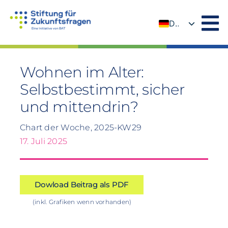
Zum
Inhalt
DE
springen
EN
Wohnen im Alter:
Selbstbestimmt, sicher
und mittendrin?
Chart der Woche, 2025-KW29
17. Juli 2025
Dowload Beitrag als PDF
(inkl. Grafiken wenn vorhanden)