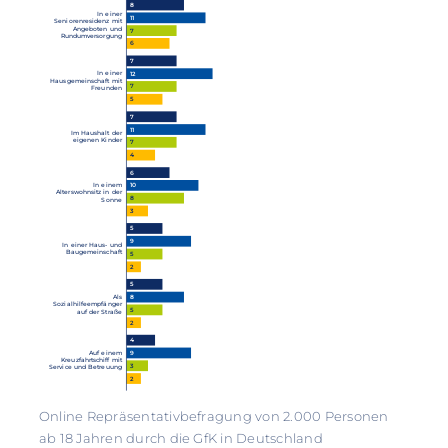
8
In einer
11
Seniorenresidenz mit
Angeboten und
7
Rundumversorgung
6
7
In einer
12
Hausgemeinschaft mit
7
Freunden
5
7
11
Im Haushalt der
eigenen Kinder
7
4
6
In einem
10
Alterswohnsitz in der
8
Sonne
3
5
9
In einer Haus- und
Baugemeinschaft
5
2
5
Als
8
Sozialhilfeempfänger
5
auf der Straße
2
4
Auf einem
9
Kreuzfahrtschiff mit
3
Service und Betreuung
2
Online Repräsentativbefragung von 2.000 Personen
ab 18 Jahren durch die GfK in Deutschland