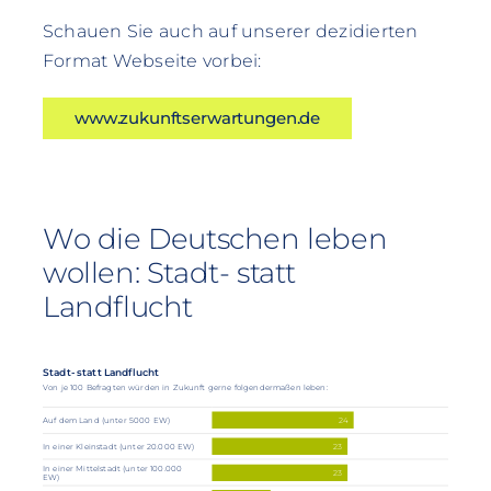
Schauen Sie auch auf unserer dezidierten
Format Webseite vorbei:
www.zukunftserwartungen.de
Wo die Deutschen leben
wollen: Stadt- statt
Landflucht
Stadt- statt Landflucht
Von je 100 Befragten würden in Zukunft gerne folgendermaßen leben:
24
Auf dem Land (unter 5000 EW)
23
In einer Kleinstadt (unter 20.000 EW)
In einer Mittelstadt (unter 100.000
23
EW)