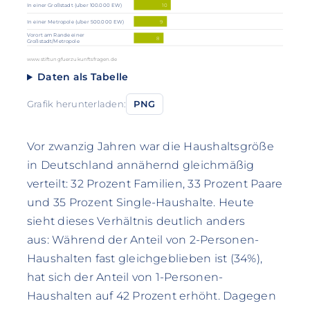
10
In einer Großstadt (über 100.000 EW)
9
In einer Metropole (über 500.000 EW)
Vorort am Rande einer
8
Großstadt/Metropole
www.stiftungfuerzukunftsfragen.de
Daten als Tabelle
Grafik herunterladen:
PNG
Vor zwanzig Jahren war die Haushaltsgröße
in Deutschland annähernd gleichmäßig
verteilt: 32 Prozent Familien, 33 Prozent Paare
und 35 Prozent Single-Haushalte. Heute
sieht dieses Verhältnis deutlich anders
aus: Während der Anteil von 2-Personen-
Haushalten fast gleichgeblieben ist (34%),
hat sich der Anteil von 1-Personen-
Haushalten auf 42 Prozent erhöht. Dagegen