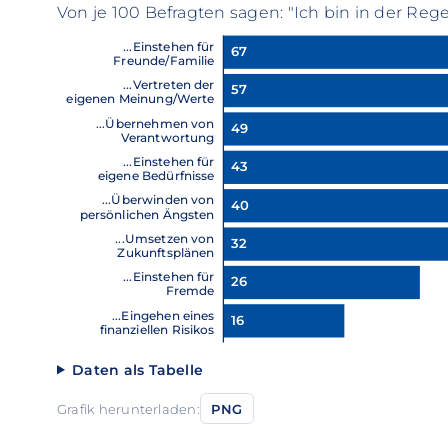
Von je 100 Befragten sagen: "Ich bin in der Rege
...Einstehen für
67
Freunde/Familie
...Vertreten der
57
eigenen Meinung/Werte
...Übernehmen von
49
Verantwortung
...Einstehen für
43
eigene Bedürfnisse
...Überwinden von
40
persönlichen Ängsten
...Umsetzen von
32
Zukunftsplänen
...Einstehen für
26
Fremde
...Eingehen eines
16
finanziellen Risikos
Daten als Tabelle
Grafik herunterladen:
PNG