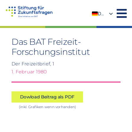
Zum
Inhalt
DE
springen
EN
Das BAT Freizeit-
Forschungsinstitut
Der Freizeitbrief, 1
1. Februar 1980
Dowload Beitrag als PDF
(inkl. Grafiken wenn vorhanden)