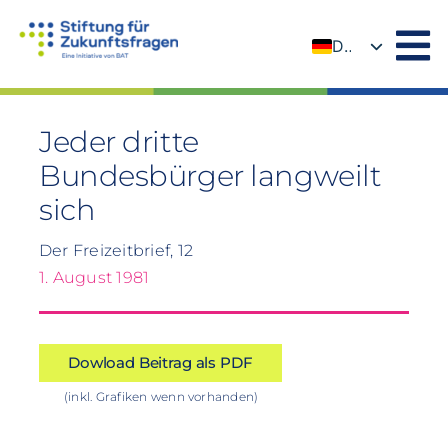
Zum
Inhalt
DE
springen
EN
Jeder dritte
Bundesbürger langweilt
sich
Der Freizeitbrief, 12
1. August 1981
Dowload Beitrag als PDF
(inkl. Grafiken wenn vorhanden)