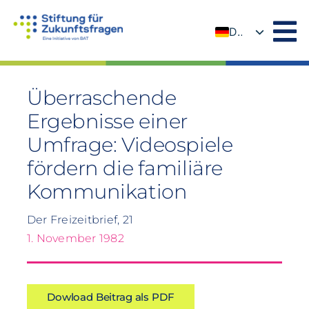
Zum
Inhalt
DE
springen
EN
Überraschende
Ergebnisse einer
Umfrage: Videospiele
fördern die familiäre
Kommunikation
Der Freizeitbrief, 21
1. November 1982
Dowload Beitrag als PDF