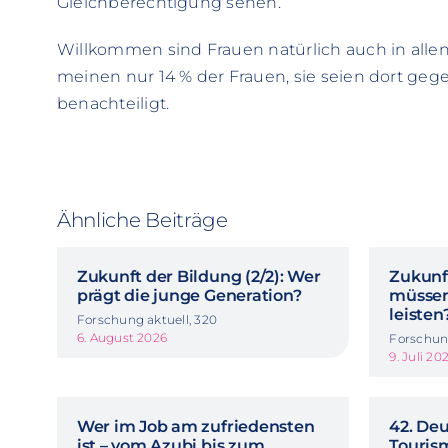
Gleichberechtigung sehen.
Willkommen sind Frauen natürlich auch in allen
meinen nur 14 % der Frauen, sie seien dort ge
benachteiligt.
Ähnliche Beiträge
Zukunft der Bildung (2/2): Wer
Zukunft
prägt die junge Generation?
müssen
leisten
Forschung aktuell, 320
6. August 2026
Forschung
9. Juli 20
Wer im Job am zufriedensten
42. De
ist – vom Azubi bis zum
Touris