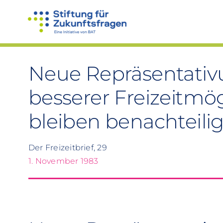
Zum
Inhalt
springen
Neue Repräsentativu
besserer Freizeitmög
bleiben benachteili
Der Freizeitbrief, 29
1. November 1983