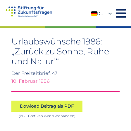
Zum
Inhalt
DE
springen
EN
Urlaubswünsche 1986:
„Zurück zu Sonne, Ruhe
und Natur!“
Der Freizeitbrief, 47
10. Februar 1986
Dowload Beitrag als PDF
(inkl. Grafiken wenn vorhanden)