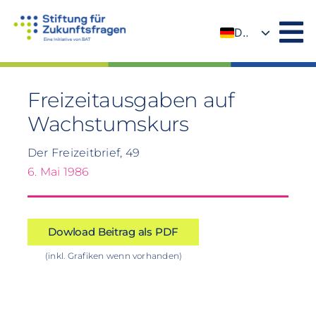
Zum
Inhalt
DE
springen
EN
Freizeitausgaben auf
Wachstumskurs
Der Freizeitbrief, 49
6. Mai 1986
Dowload Beitrag als PDF
(inkl. Grafiken wenn vorhanden)