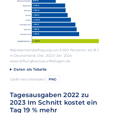
885 €
Benelux Staaten
1.235 €
Österreich
1.254 €
Kroatien
1.326 €
Italien
1.448 €
Türkei
1.616 €
Skandinavien
1.663 €
Spanien
1.755 €
Griechenland
2.489 €
FERNREISEZIELE
Repräsentativbefragung von 3.000 Personen. ab 18 J.
in Deutschland, Dez. 2023 / Jan. 2024
www.stiftungfuerzukunftsfragen.de
Daten als Tabelle
Grafik herunterladen:
PNG
Tagesausgaben 2022 zu
2023 Im Schnitt kostet ein
Tag 19 % mehr