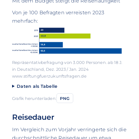
Mit dem Budget steigt die Reisehäufigkeit
Von je 100 Befragten verreisten 2023
mehrfach:
20
2013
40,8
2023
Haushaltsnettoeinkommen
18,8
<1.500€
Haushaltsnettoeinkommen
65,6
>5.000€
Repräsentativbefragung von 3.000 Personen. ab 18 J.
in Deutschland, Dez. 2023 / Jan. 2024
www.stiftungfuerzukunftsfragen.de
Daten als Tabelle
Grafik herunterladen:
PNG
Reisedauer
Im Vergleich zum Vorjahr verringerte sich die
durchschnittliche Reisedauer um etwa