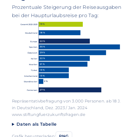
Prozentuale Steigerung der Reiseausgaben
bei der Haupturlaubsreise pro Tag:
19 %
Gesamt 2022-2023
18 %
Deutschland
22 %
Europa
35 %
Spanien
29 %
Österreich
22 %
Italien
21 %
Kroatien
13 %
Türkei
13 %
Griechenland
2 %
Skandinavien
27 %
Fernreisen
Repräsentativbefragung von 3.000 Personen. ab 18 J.
in Deutschland, Dez. 2023 / Jan. 2024
www.stiftungfuerzukunftsfragen.de
Daten als Tabelle
Grafik herunterladen:
PNG