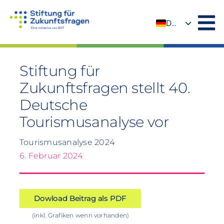
Zum
Inhalt
DE
springen
EN
Stiftung für
Zukunftsfragen stellt 40.
Deutsche
Tourismusanalyse vor
Tourismusanalyse 2024
6. Februar 2024
Dowload Beitrag als PDF
(inkl. Grafiken wenn vorhanden)