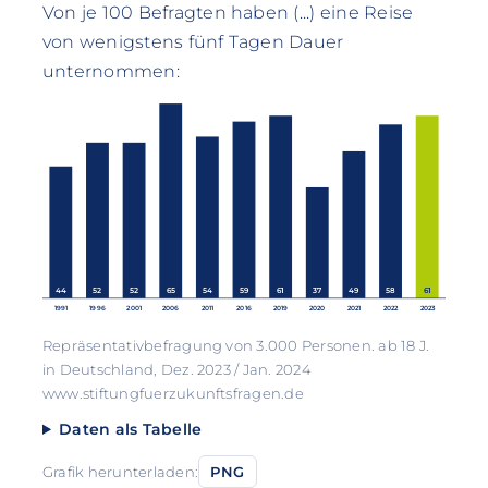
Von je 100 Befragten haben (...) eine Reise
von wenigstens fünf Tagen Dauer
unternommen:
44
52
52
65
54
59
61
37
49
58
61
1991
1996
2001
2006
2011
2016
2019
2020
2021
2022
2023
Repräsentativbefragung von 3.000 Personen. ab 18 J.
in Deutschland, Dez. 2023 / Jan. 2024
www.stiftungfuerzukunftsfragen.de
Daten als Tabelle
Grafik herunterladen:
PNG