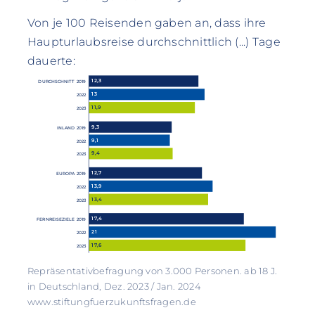
Von je 100 Reisenden gaben an, dass ihre
Haupturlaubsreise durchschnittlich (...) Tage
dauerte:
12,3
DURCHSCHNITT 2019
13
2022
11,9
2023
9,3
INLAND 2019
9,1
2022
9,4
2023
12,7
EUROPA 2019
13,9
2022
13,4
2023
17,4
FERNREISEZIELE 2019
21
2022
17,6
2023
Repräsentativbefragung von 3.000 Personen. ab 18 J.
in Deutschland, Dez. 2023 / Jan. 2024
www.stiftungfuerzukunftsfragen.de