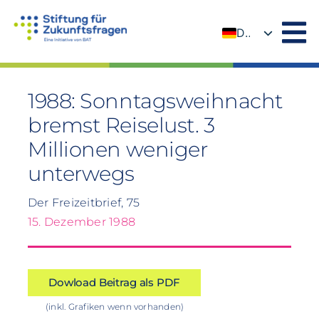
Zum
Inhalt
DE
springen
EN
1988: Sonntagsweihnacht
bremst Reiselust. 3
Millionen weniger
unterwegs
Der Freizeitbrief, 75
15. Dezember 1988
Dowload Beitrag als PDF
(inkl. Grafiken wenn vorhanden)