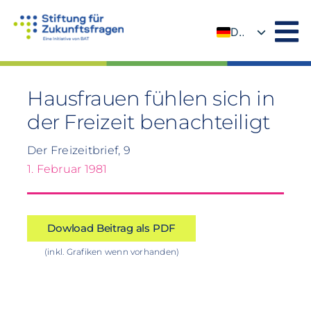
Zum
Inhalt
DE
springen
EN
Hausfrauen fühlen sich in
der Freizeit benachteiligt
Der Freizeitbrief, 9
1. Februar 1981
Dowload Beitrag als PDF
(inkl. Grafiken wenn vorhanden)