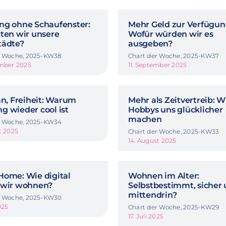
ng ohne Schaufenster:
Mehr Geld zur Verfügun
tten wir unsere
Wofür würden wir es
tädte?
ausgeben?
r Woche, 2025-KW38
Chart der Woche, 2025-KW37
ember 2025
11. September 2025
an, Freiheit: Warum
Mehr als Zeitvertreib: W
g wieder cool ist
Hobbys uns glücklicher
machen
r Woche, 2025-KW34
t 2025
Chart der Woche, 2025-KW33
14. August 2025
Home: Wie digital
Wohnen im Alter:
 wir wohnen?
Selbstbestimmt, sicher
mittendrin?
r Woche, 2025-KW30
025
Chart der Woche, 2025-KW29
17. Juli 2025