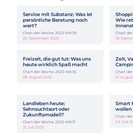
Service mit Substanz: Was ist
Shoppi
persönliche Beratung noch
Wie re
wert?
Innens
Chart der Woche, 2025-KW39
Chart de
25. September 2025
18. Sept
Freizeit, die gut tut: Was uns
Zelt, V
heute wirklich Spaß macht
Campin
Chart der Woche, 2025-KW35
Chart de
28. August 2025
21. Augus
Landleben heute:
Smart 
Sehnsuchtsort oder
wollen
Zukunftsmodell?
Chart de
24. Juli 2
Chart der Woche, 2025-KW31
31. Juli 2025