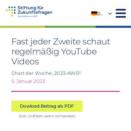
Zum
Inhalt
DE
springen
EN
Fast jeder Zweite schaut
regelmäßig YouTube
Videos
Chart der Woche, 2023-KW01
5. Januar 2023
Dowload Beitrag als PDF
(inkl. Grafiken wenn vorhanden)